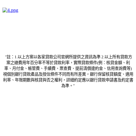
"註：1.以上方案以各家貸款公司官網所提供之資訊為準 2.以上所有貸款方
案之總費用年百分率不等於貸款利率，實際貸款條件(例：核貸金額、利
率、月付金、帳管費、手續費、票查費、提前清償違約金、信用查詢費等)
視個別銀行貸款產品及授信條件不同而有所差異，銀行保留核貸額度、適用
利率、年限期數與核貸與否之權利，詳細約定應以銀行貸款申請書及約定書
為準。"