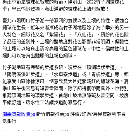
梅雨季節是繡球花綻放的時節，陽明山「2022竹子湖繡球花
季」早已悄悄登場，滿山遍野的繡球花正熱烈綻放！
臺北市陽明山竹子湖一帶濕潤的氣候以及土壤的特性，很適合
繡球花生長，近年來漸漸成為竹子湖地區除了海芋季外的另一
大特色。繡球花又名「紫陽花」、「八仙花」，繽紛的花色除
了品種的差別外，土壤的酸鹼度對花色影響非常明顯，偏酸性
的土壤可以培育出清冷高雅的藍色繡球花，中性、偏鹼性的土
壤則可以培育出豔麗的紅粉色繡球。
竹子湖地區有完整的步道系統，漫步在「頂湖環狀步道」、
「陽明溪溪畔步道」、「水車寮步道」或「青楓步道」等，都
能享受山區徐徐涼風，愜意欣賞大片姹紫嫣紅的繡球花海。夏
季山區午後容易有短暫雷陣雨，除了記得攜帶雨具外，也特別
推薦頂湖地區的環狀步道，首創山坡地無障礙友善空間，坡度
平緩舒適，透水性工法讓步道防濕易行。
潮霖貸款收費ptt
新竹借款推薦ptt 評價?好過?房屋貸款利率最
低銀行