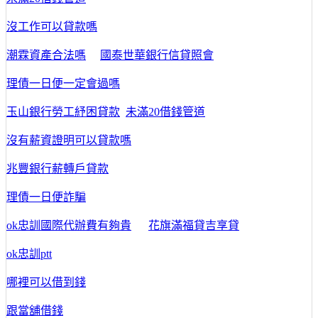
沒工作可以貸款嗎
潮霖資產合法嗎
國泰世華銀行信貸照會
理債一日便一定會過嗎
玉山銀行勞工紓困貸款
未滿20借錢管道
沒有薪資證明可以貸款嗎
兆豐銀行薪轉戶貸款
理債一日便詐騙
ok忠訓國際代辦費有夠貴
花旗滿福貸吉享貸
ok忠訓ptt
哪裡可以借到錢
跟當舖借錢