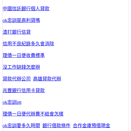
中國信託銀行個人貸款
ok忠訓是高利貸嗎
渣打銀行信貸
信用不良紀錄多久會消除
理債一日便收費標準
沒工作缺錢怎麼辦
貸款代辦公司
高雄貸款代辦
兆豐銀行信用卡貸款
ok忠訓ptt
理債一日便代辦費不給會怎樣
ok忠訓要多久時間
銀行借款條件
合作金庫預借現金