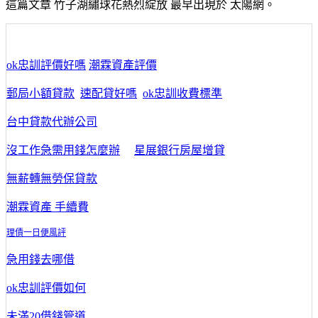
這篇文章 竹子湖繡球花熱烈綻放 最早出現於 太陽網。
ok忠訓評價好嗎
潮霖資產評價
郵局小額貸款
速配貸好嗎
ok忠訓收費標準
台中貸款代辦公司
沒工作急需用錢怎麼辦
星展銀行房屋增貸
無薪轉無勞保貸款
潮霖資產 手續費
理債一日便風評
急用錢去哪借
ok忠訓評價如何
未滿20借錢管道